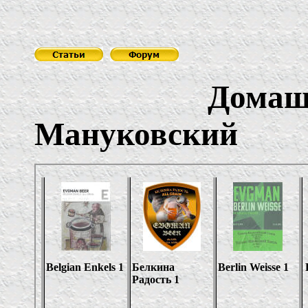
Домашний пи
Мануковский