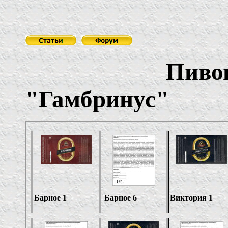
Пивоваренн
"Гамбринус"