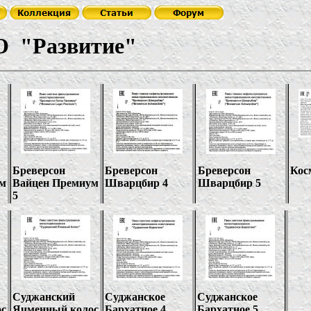
О
"
Развитие
"