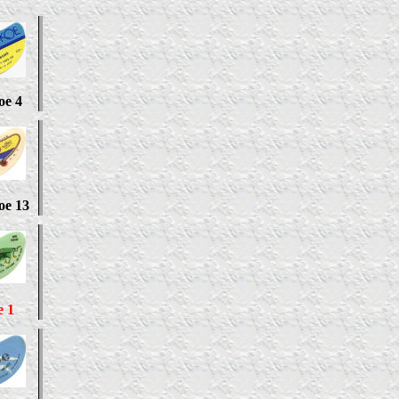
ое 4
е 13
 1