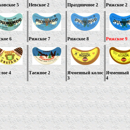
овское 5
Невское 2
Праздничное 2
Рижское 2
кое 6
Рижское 7
Рижское 8
Рижское 9
лое 4
Таежное 2
Ячменный колос
Ячменный 
3
4