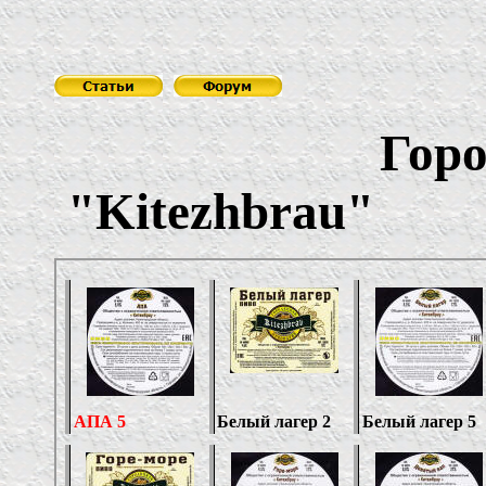
Городецкая
"Kitezhbrau"