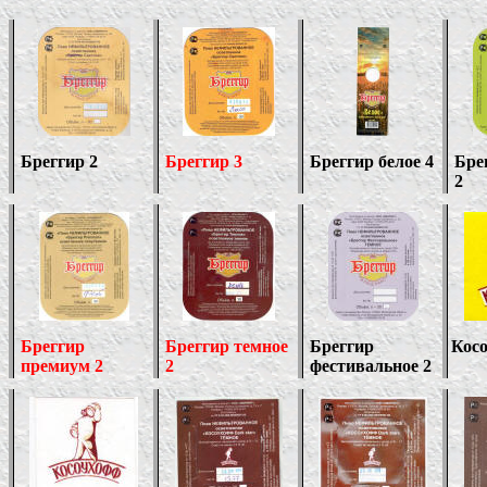
Бреггир 2
Бреггир 3
Бреггир белое 4
Бре
2
Бреггир
Бреггир темное
Бреггир
Косо
премиум 2
2
фестивальное 2