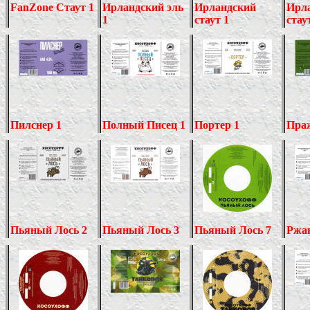
FanZone
Стаут 1
Ирландский эль
Ирландский
Ирл
1
стаут 1
стау
Пилснер 1
Полный Писец 1
Портер 1
Праж
Пьяный Лось
2
Пьяный Лось
3
Пьяный Лось 7
Ржан