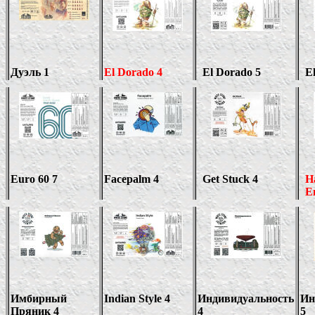
Дуэль 1
El Dorado 4
El Dorado
5
El
Euro 60 7
Facepalm 4
Get Stuck 4
H
E
Имбирный
Indian Style 4
Индивидуальность
Ин
Пряник 4
4
5