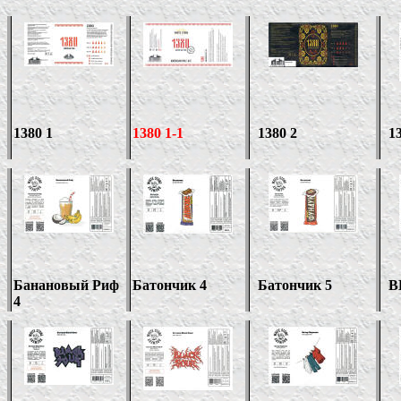
1380 1
1380 1-1
1380 2
1
Банановый Риф
Батончик 4
Батончик
5
B
4