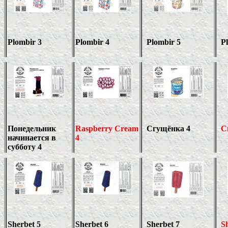
Plombir
3
Plombir 4
Plombir
5
P
Понедельник
Raspberry Cream
Сгущёнка 4
С
начинается в
4
субботу 4
Sherbet 5
Sherbet
6
Sherbet
7
S