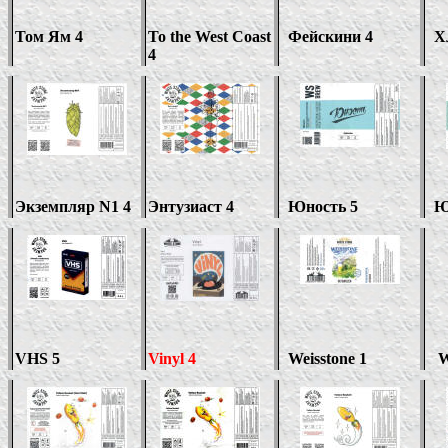
Том Ям 4
To the West Coast
Фейскини 4
Х
4
Экземпляр
N1 4
Энтузиаст 4
Юность 5
Ю
VHS 5
Vinyl 4
Weisstone 1
W