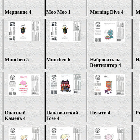
Мерцание 4
Moo Moo 1
Morning Dive 4
M
Munchen 5
Munchen
6
Набросить на
Н
Вентилятор 4
Опасный
Паназиатский
Пелати 4
P
Камень 4
Гозе 4