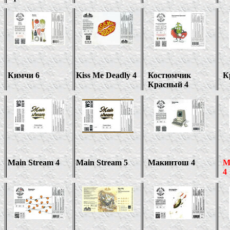
Кимчи 6
Kiss Me Deadly 4
Костюмчик
К
Красный 4
Main Stream 4
Main Stream 5
Макинтош 4
М
4