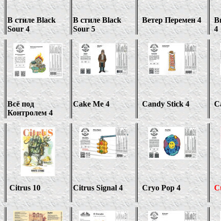
В стиле
Black
В стиле
Black
Ветер Перемен 4
В
Sour 4
Sour 5
4
Всё под
Cake Me 4
Candy Stick 4
C
Контролем 4
Citrus 10
Citrus Signal 4
Cryo Pop 4
C