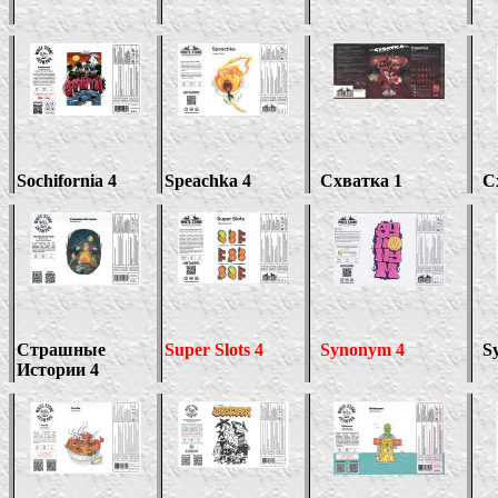
Sochifornia 4
Speachka 4
Схватка 1
С
Страшные
Super Slots 4
Synonym 4
S
Истории 4