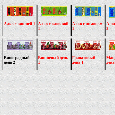
Алко с вишней 1
Алко с клюквой
Алко с лимоном
Алко
1
1
3
Виноградный
Вишневый день
Гранатовый
Ман
день 2
1
день 1
день